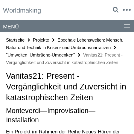
Springe
Service-
Worldmaking
direkt
Navigation
zu
Inhalt
MENÜ
Startseite
Projekte
Epochale Lebenswelten: Mensch,
Natur und Technik in Krisen- und Umbruchsnarrativen
"Umwelten–Umbrüche-Umdenken"
Vanitas21: Present -
Vergänglichkeit und Zuversicht in katastrophischen Zeiten
Vanitas21: Present -
Vergänglichkeit und Zuversicht in
katastrophischen Zeiten
Monteverdi—Improvisation—
Installation
Ein Projekt im Rahmen der Reihe Neues Hören der