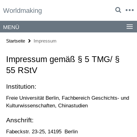
Springe
Service-
Worldmaking
direkt
Navigation
zu
Inhalt
MENÜ
Startseite
Impressum
Impressum gemäß § 5 TMG/ §
55 RStV
Institution:
Freie Universität Berlin, Fachbereich Geschichts- und
Kulturwissenschaften, Chinastudien
Anschrift:
Fabeckstr. 23-25, 14195 Berlin