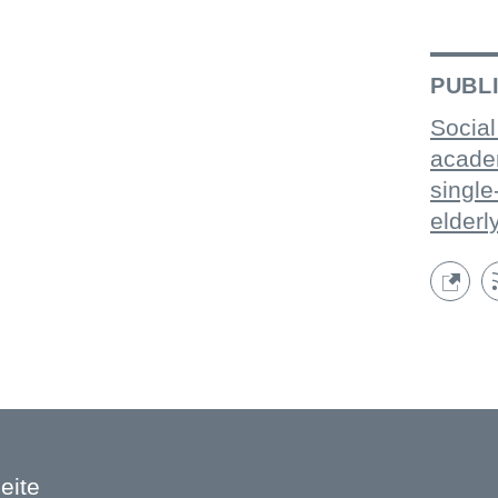
PUBL
Social
acade
single
elderl
eite