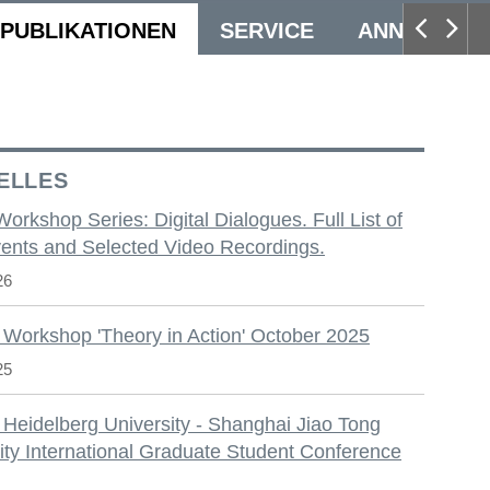
PUBLIKATIONEN
SERVICE
ANNUAL CO
ELLES
 Workshop Series: Digital Dialogues. Full List of
ents and Selected Video Recordings.
26
 Workshop 'Theory in Action' October 2025
25
 Heidelberg University - Shanghai Jiao Tong
ity International Graduate Student Conference