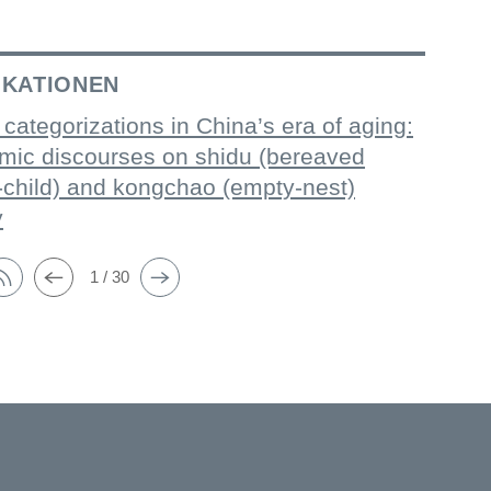
IKATIONEN
 categorizations in China’s era of aging:
mic discourses on shidu (bereaved
-child) and kongchao (empty-nest)
y
1 / 30