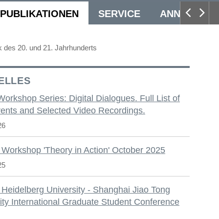
PUBLIKATIONEN
SERVICE
ANNUAL CO
k des 20. und 21. Jahrhunderts
ELLES
 Workshop Series: Digital Dialogues. Full List of
ents and Selected Video Recordings.
26
 Workshop 'Theory in Action' October 2025
25
 Heidelberg University - Shanghai Jiao Tong
ity International Graduate Student Conference