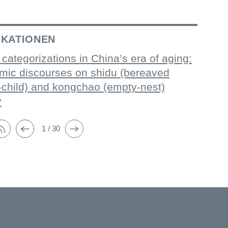
IKATIONEN
 categorizations in China’s era of aging:
mic discourses on shidu (bereaved
-child) and kongchao (empty-nest)
y
1 / 30