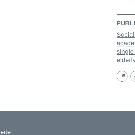
PUBL
Social
acade
single
elderl
eite