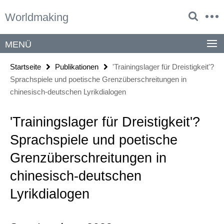
Springe
Service-
Worldmaking
direkt
Navigation
zu
Inhalt
MENÜ
Startseite
Publikationen
'Trainingslager für Dreistigkeit'?
Sprachspiele und poetische Grenzüberschreitungen in
chinesisch-deutschen Lyrikdialogen
'Trainingslager für Dreistigkeit'?
Sprachspiele und poetische
Grenzüberschreitungen in
chinesisch-deutschen
Lyrikdialogen