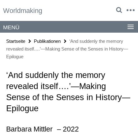
Springe
Service-
Worldmaking
direkt
Navigation
zu
Inhalt
MENÜ
Startseite
Publikationen
‘And suddenly the memory
revealed itself….’—Making Sense of the Senses in History—
Epilogue
‘And suddenly the memory
revealed itself….’—Making
Sense of the Senses in History—
Epilogue
Barbara Mittler
– 2022