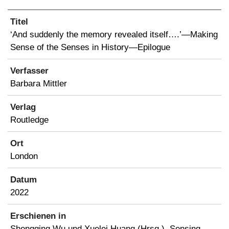
Titel
‘And suddenly the memory revealed itself….’—Making
Sense of the Senses in History—Epilogue
Verfasser
Barbara Mittler
Verlag
Routledge
Ort
London
Datum
2022
Erschienen in
Shengqing Wu und Xuelei Huang (Hrsg.), Sensing