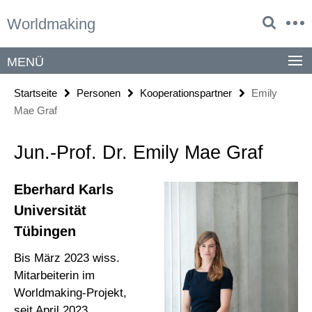
Springe
Service-
Worldmaking
direkt
Navigation
zu
Inhalt
MENÜ
Startseite
Personen
Kooperationspartner
Emily
Mae Graf
Jun.-Prof. Dr. Emily Mae Graf
Eberhard Karls
Universität
Tübingen
Bis März 2023 wiss.
Mitarbeiterin im
Worldmaking-Projekt,
seit April 2023