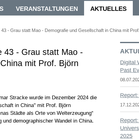
S
VERANSTALTUNGEN
AKTUELLES
e 43 - Grau statt Mao - Demografie und Gesellschaft in China mit Pro
e 43 - Grau statt Mao -
AKTU
China mit Prof. Björn
Digital
Past Ev
08.07.20
Report:
lmar Stracke wurde im Dezember 2024 die
17.12.20
chaft in China" mit Prof. Björn
inas Städte als Orte von Welterzeugung“
Report:
ng und demographischer Wandel in China.
Univers
2025