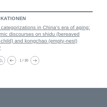
IKATIONEN
 categorizations in China’s era of aging:
mic discourses on shidu (bereaved
-child) and kongchao (empty-nest)
y
1 / 30