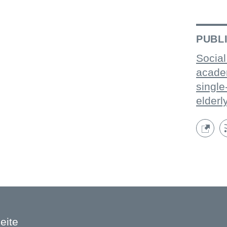
PUBL
Social
acade
single
elderl
eite