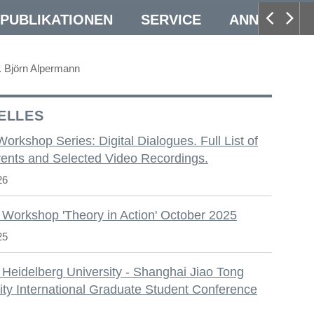
PUBLIKATIONEN
SERVICE
ANNUAL CO
f. Björn Alpermann
ELLES
 Workshop Series: Digital Dialogues. Full List of
ents and Selected Video Recordings.
26
 Workshop 'Theory in Action' October 2025
25
 Heidelberg University - Shanghai Jiao Tong
ity International Graduate Student Conference